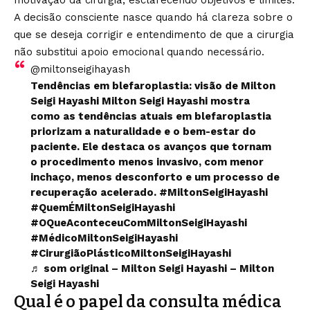
motivação da cirurgia, esclarecendo objetivos e limites.
A decisão consciente nasce quando há clareza sobre o
que se deseja corrigir e entendimento de que a cirurgia
não substitui apoio emocional quando necessário.
@miltonseigihayash
Tendências em blefaroplastia: visão de Milton
Seigi Hayashi Milton Seigi Hayashi mostra
como as tendências atuais em blefaroplastia
priorizam a naturalidade e o bem-estar do
paciente. Ele destaca os avanços que tornam
o procedimento menos invasivo, com menor
inchaço, menos desconforto e um processo de
recuperação acelerado.
#MiltonSeigiHayashi
#QuemÉMiltonSeigiHayashi
#OQueAconteceuComMiltonSeigiHayashi
#MédicoMiltonSeigiHayashi
#CirurgiãoPlásticoMiltonSeigiHayashi
♬ som original – Milton Seigi Hayashi – Milton
Seigi Hayashi
Qual é o papel da consulta médica