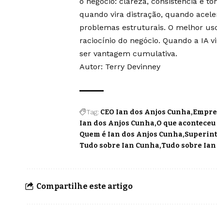
o negócio: clareza, consistência e 
quando vira distração, quando acel
problemas estruturais. O melhor uso
raciocínio do negócio. Quando a IA v
ser vantagem cumulativa.
Autor:
Terry Devinney
Tag:
CEO Ian dos Anjos Cunha
Empres
Ian dos Anjos Cunha
O que aconteceu
Quem é Ian dos Anjos Cunha
Superint
Tudo sobre Ian Cunha
Tudo sobre Ian
Compartilhe este artigo