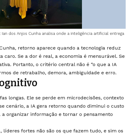
an dos Anjos Cunha analisa onde a inteligência artificial entrega
n Cunha, retorno aparece quando a tecnologia reduz
a caro. Se a dor é real, a economia é mensurável. Se
tiva. Portanto, o critério central não é “o que a IA
termos de retrabalho, demora, ambiguidade e erro.
ognitivo
as longas. Ele se perde em microdecisões, contexto
e cenário, a IA gera retorno quando diminui o custo
da a organizar informação e tornar o pensamento
líderes fortes não são os que fazem tudo, e sim os