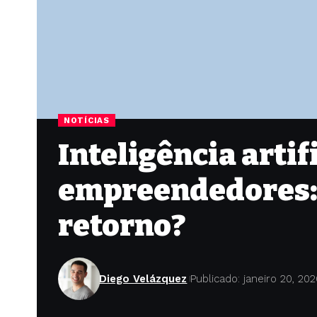
NOTÍCIAS
Inteligência artif
empreendedores: 
retorno?
Diego Velázquez
Publicado: janeiro 20, 20