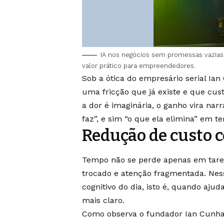
IA nos negócios sem promessas vazias: I
valor prático para empreendedores.
Sob a ótica do empresário serial Ia
uma fricção que já existe e que cust
a dor é imaginária, o ganho vira narra
faz”, e sim “o que ela elimina” em 
Redução de custo c
Tempo não se perde apenas em taref
trocado e atenção fragmentada. Ness
cognitivo do dia, isto é, quando aju
mais claro.
Como observa o fundador Ian Cunha, 