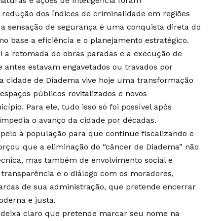
aturas e ações de inteligência foram
 redução dos índices de criminalidade em regiões
e a sensação de segurança é uma conquista direta do
 base a eficiência e o planejamento estratégico.
i a retomada de obras paradas e a execução de
ue antes estavam engavetados ou travados por
, a cidade de Diadema vive hoje uma transformação
espaços públicos revitalizados e novos
io. Para ele, tudo isso só foi possível após
 impedia o avanço da cidade por décadas.
pelo à população para que continue fiscalizando e
eforçou que a eliminação do “câncer de Diadema” não
écnica, mas também de envolvimento social e
ansparência e o diálogo com os moradores,
arcas de sua administração, que pretende encerrar
derna e justa.
 deixa claro que pretende marcar seu nome na