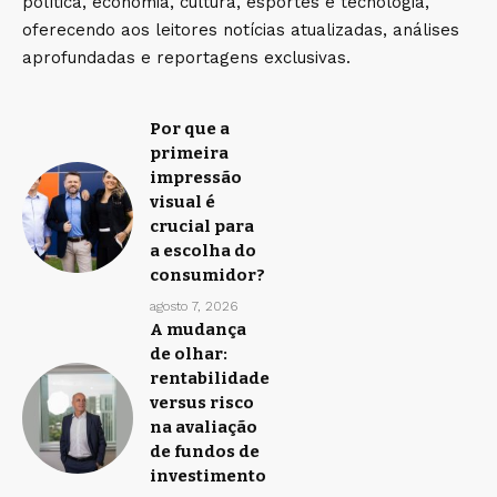
política, economia, cultura, esportes e tecnologia,
oferecendo aos leitores notícias atualizadas, análises
aprofundadas e reportagens exclusivas.
Por que a
primeira
impressão
visual é
crucial para
a escolha do
consumidor?
agosto 7, 2026
A mudança
de olhar:
rentabilidade
versus risco
na avaliação
de fundos de
investimento